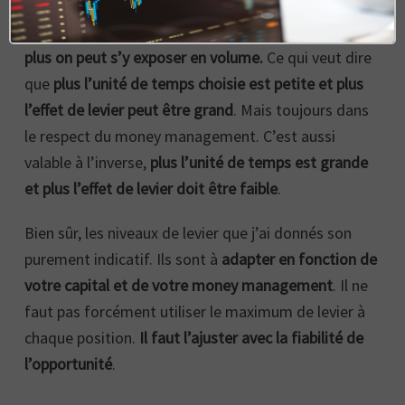
Moins on s’expose longtemps sur les marchés et
plus on peut s’y exposer en volume.
Ce qui veut dire
que
plus l’unité de temps choisie est petite et plus
l’effet de levier peut être grand
. Mais toujours dans
le respect du money management. C’est aussi
valable à l’inverse,
plus l’unité de temps est grande
et plus l’effet de levier doit être faible
.
Bien sûr, les niveaux de levier que j’ai donnés son
purement indicatif. Ils sont à
adapter en fonction de
votre capital et de votre money management
. Il ne
faut pas forcément utiliser le maximum de levier à
chaque position.
Il faut l’ajuster avec la fiabilité de
l’opportunité
.