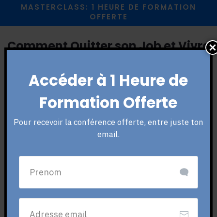
MASTERCLASS: 1 HEURE DE FORMATION
OFFERTE
Comment
Quitter son Job
et
Vivre
du Trading
en
Moins d'1 Heure par
Jour
même
en Partant de Zéro
Accéder à 1 Heure de
La Méthode Complète pour Vivre du Trading en
Formation Offerte
Partant de Zéro
Pour recevoir la conférence offerte, entre juste ton
email.