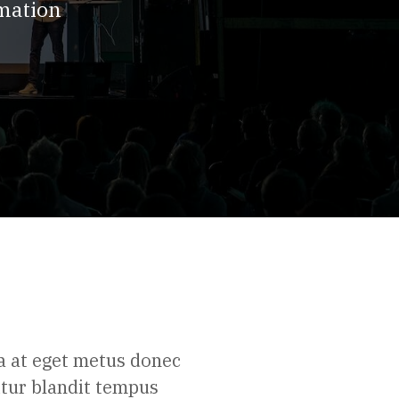
rmation
a at eget metus donec
itur blandit tempus