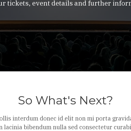
ur tickets, event details and further info
So What's Next?
llis interdum donec id elit non mi porta gravid
n lacinia bibendum nulla sed consectetur curab