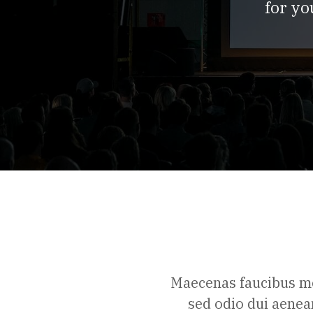
for yo
Maecenas faucibus mo
sed odio dui aenea